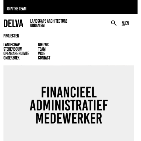
JOIN THE TEAM
DELVA
LANDSCAPE ARCHITECTURE
NL
EN
URBANISM
PROJECTEN
LANDSCHAP
NIEUWS
STEDENBOUW
TEAM
OPENBARE RUIMTE
VISIE
ONDERZOEK
CONTACT