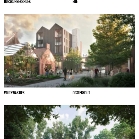
DOESBURGERBROEK
EDE
VOLTKWARTIER
OOSTERHOUT