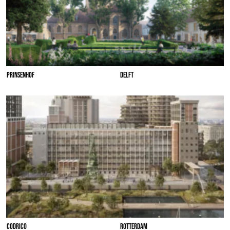
PRINSENHOF
DELFT
CODRICO
ROTTERDAM