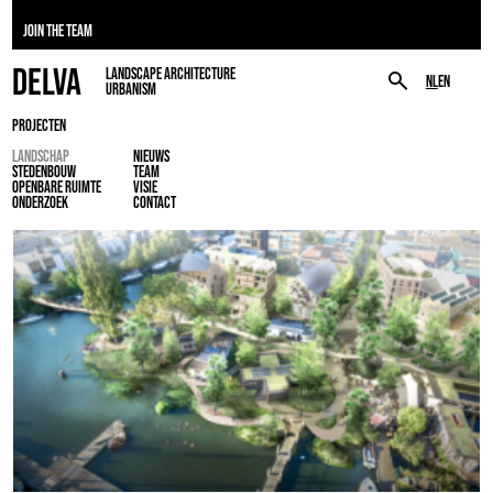
JOIN THE TEAM
DELVA
LANDSCAPE ARCHITECTURE
NL
EN
URBANISM
PROJECTEN
LANDSCHAP
NIEUWS
STEDENBOUW
TEAM
OPENBARE RUIMTE
VISIE
ONDERZOEK
CONTACT