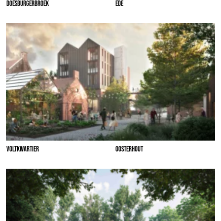
DOESBURGERBROEK
EDE
VOLTKWARTIER
OOSTERHOUT