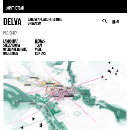
JOIN THE TEAM
DELVA
LANDSCAPE ARCHITECTURE
NL
EN
URBANISM
PROJECTEN
LANDSCHAP
NIEUWS
STEDENBOUW
TEAM
OPENBARE RUIMTE
VISIE
ONDERZOEK
CONTACT