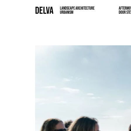
DELVA
LANDSCAPE ARCHITECTURE
AFTERMOV
URBANISM
DOOR STEV