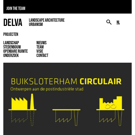
JOIN THE TEAM
DELVA
LANDSCAPE ARCHITECTURE
NL
URBANISM
PROJECTEN
LANDSCHAP
NIEUWS
STEDENBOUW
TEAM
OPENBARE RUIMTE
VISIE
ONDERZOEK
CONTACT