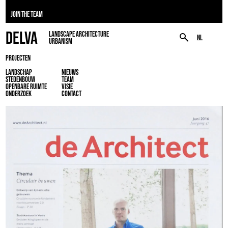
JOIN THE TEAM
DELVA
LANDSCAPE ARCHITECTURE
NL
URBANISM
PROJECTEN
LANDSCHAP
NIEUWS
STEDENBOUW
TEAM
OPENBARE RUIMTE
VISIE
ONDERZOEK
CONTACT