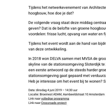
Tijdens het netwerkevenement van Architect
hoogbouw, hoe doe je dat?
De volgende vraag staat deze middag centraal
geven? Dat is de belofte van groene hoogbouw
voordelen: frisse lucht, opvang van water en fij
Tijdens het event wordt aan de hand van bijd
van deze ontwikkeling.
In 2018 won DELVA samen met MVSA de groots
skyline van de stationsomgeving Sloterdijk 
een eerste antwoord op de steeds harder gro
stationsomgeving gaat gepaard met verduurza
Heb je interesse om het event bij te wonen? Sc
Data: dinsdag 4 juni 2019 – 14:30 uur
Locatie: Broeinest ADAM, Aambeeldstraat 10 Amsterdam
Link naar
volledige programma
Link naar
Crossroads project