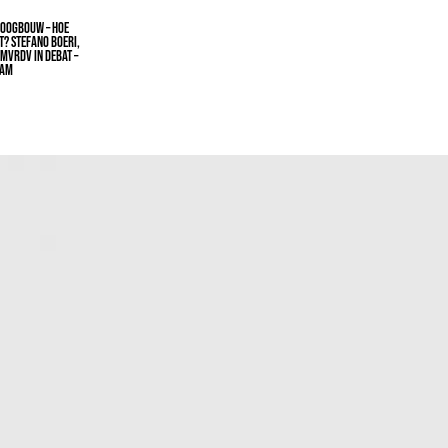
HOOGBOUW – HOE
AT? STEFANO BOERI,
 MVRDV IN DEBAT –
DAM