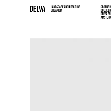
DELVA
LANDSCAPE ARCHITECTURE
GROENE 
URBANISM
DOE JE D
DELVA EN
AMSTER