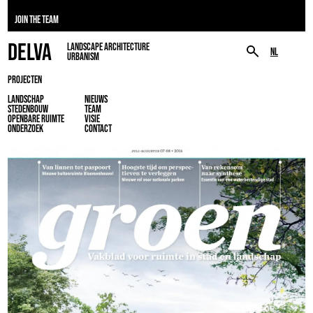
JOIN THE TEAM
DELVA
LANDSCAPE ARCHITECTURE
NL
URBANISM
PROJECTEN
LANDSCHAP
NIEUWS
STEDENBOUW
TEAM
OPENBARE RUIMTE
VISIE
ONDERZOEK
CONTACT