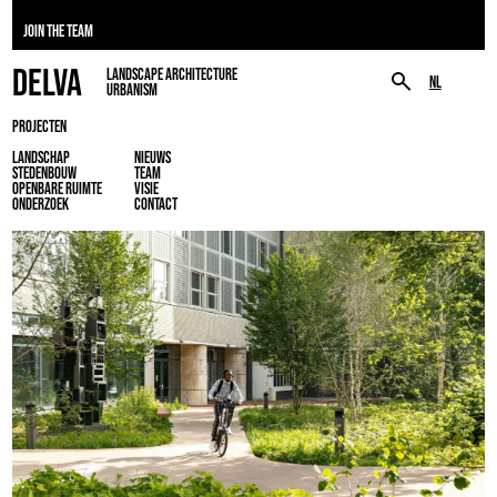
JOIN THE TEAM
DELVA
LANDSCAPE ARCHITECTURE
NL
URBANISM
PROJECTEN
LANDSCHAP
NIEUWS
STEDENBOUW
TEAM
OPENBARE RUIMTE
VISIE
ONDERZOEK
CONTACT