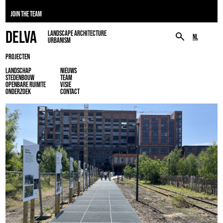
JOIN THE TEAM
DELVA
LANDSCAPE ARCHITECTURE
NL
URBANISM
PROJECTEN
LANDSCHAP
NIEUWS
STEDENBOUW
TEAM
OPENBARE RUIMTE
VISIE
ONDERZOEK
CONTACT