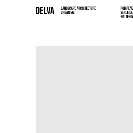
DELVA
LANDSCAPE ARCHITECTURE
POMPENB
URBANISM
VERLEIDEL
ROTTERD