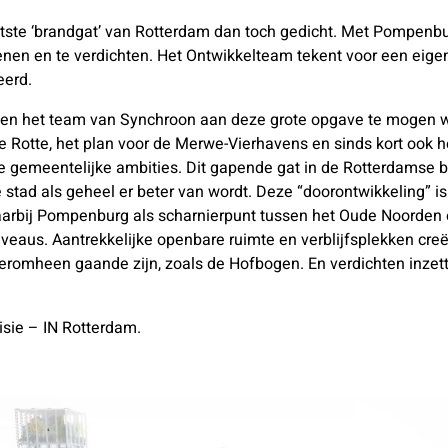
atste ‘brandgat’ van Rotterdam dan toch gedicht. Met Pompenbu
nen en te verdichten. Het Ontwikkelteam tekent voor een eigenti
eerd.
nnen het team van Synchroon aan deze grote opgave te mogen we
e Rotte, het plan voor de Merwe-Vierhavens en sinds kort ook h
 gemeentelijke ambities. Dit gapende gat in de Rotterdamse 
e stad als geheel er beter van wordt. Deze “doorontwikkeling” i
aarbij Pompenburg als scharnierpunt tussen het Oude Noorden 
eaus. Aantrekkelijke openbare ruimte en verblijfsplekken cree
n eromheen gaande zijn, zoals de Hofbogen. En verdichten inzet
sie – IN Rotterdam.