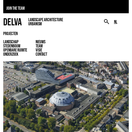
JOIN THE TEAM
DELVA
LANDSCAPE ARCHITECTURE
NL
URBANISM
PROJECTEN
LANDSCHAP
NIEUWS
STEDENBOUW
TEAM
OPENBARE RUIMTE
VISIE
ONDERZOEK
CONTACT