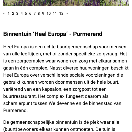
<
1
2
3
4
5
6
7
8
9
10
11
12
>
Binnentuin ‘Heel Europa’ - Purmerend
Heel Europa is een echte buurtgemeenschap voor mensen
van alle leeftijden, met of zonder specifieke zorgvraag. Het
is een zorgcomplex waar wonen en zorg met elkaar samen
gaan in één complex. Naast diverse huurwoningen beschikt
Heel Europa over verschillende sociale voorzieningen die
gebruikt kunnen worden door mensen uit de hele buurt,
variërend van een kapsalon, een zorgpost tot een
buurtrestaurant. Het complex fungeert daarom als
scharnierpunt tussen Weidevenne en de binnenstad van
Purmerend.
De gemeenschappelijke binnentuin is dé plek waar alle
(buurt)bewoners elkaar kunnen ontmoeten. De tuin is