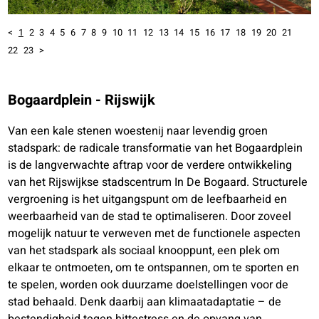
<
1
2
3
4
5
6
7
8
9
10
11
12
13
14
15
16
17
18
19
20
21
22
23
>
Bogaardplein - Rijswijk
Van een kale stenen woestenij naar levendig groen
stadspark: de radicale transformatie van het Bogaardplein
is de langverwachte aftrap voor de verdere ontwikkeling
van het Rijswijkse stadscentrum In De Bogaard. Structurele
vergroening is het uitgangspunt om de leefbaarheid en
weerbaarheid van de stad te optimaliseren. Door zoveel
mogelijk natuur te verweven met de functionele aspecten
van het stadspark als sociaal knooppunt, een plek om
elkaar te ontmoeten, om te ontspannen, om te sporten en
te spelen, worden ook duurzame doelstellingen voor de
stad behaald. Denk daarbij aan klimaatadaptatie – de
bestendigheid tegen hittestress en de opvang van