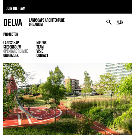
JOIN THE TEAM
DELVA
LANDSCAPE ARCHITECTURE
NL
EN
URBANISM
PROJECTEN
LANDSCHAP
NIEUWS
STEDENBOUW
TEAM
OPENBARE RUIMTE
VISIE
ONDERZOEK
CONTACT