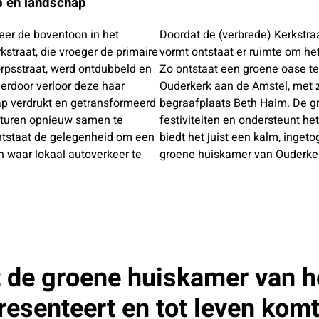
rp en landschap
eer de boventoon in het
Doordat de (verbrede) Kerkstra
straat, die vroeger de primaire
vormt ontstaat er ruimte om he
rpsstraat, werd ontdubbeld en
Zo ontstaat een groene oase te
erdoor verloor deze haar
Ouderkerk aan de Amstel, met
p verdrukt en getransformeerd
begraafplaats Beth Haim. De gr
ucturen opnieuw samen te
festiviteiten en ondersteunt h
ntstaat de gelegenheid om een
biedt het juist een kalm, inget
n waar lokaal autoverkeer te
groene huiskamer van Ouderker
t de groene huiskamer van h
resenteert en tot leven komt