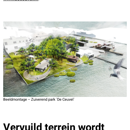
Beeldmontage – Zuiverend park `De Ceuvel`
Vervuild terrein wordt