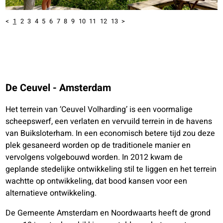
<
1
2
3
4
5
6
7
8
9
10
11
12
13
>
De Ceuvel - Amsterdam
Het terrein van ‘Ceuvel Volharding’ is een voormalige
scheepswerf, een verlaten en vervuild terrein in de havens
van Buiksloterham. In een economisch betere tijd zou deze
plek gesaneerd worden op de traditionele manier en
vervolgens volgebouwd worden. In 2012 kwam de
geplande stedelijke ontwikkeling stil te liggen en het terrein
wachtte op ontwikkeling, dat bood kansen voor een
alternatieve ontwikkeling.
De Gemeente Amsterdam en Noordwaarts heeft de grond