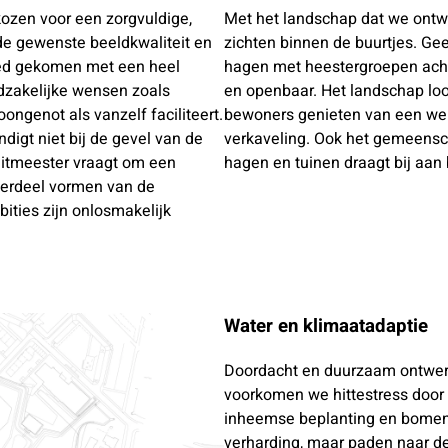
ozen voor een zorgvuldige,
Met het landschap dat we ontwe
n de gewenste beeldkwaliteit en
zichten binnen de buurtjes. Ge
bied gekomen met een heel
hagen met heestergroepen acht
oodzakelijke wensen zoals
en openbaar. Het landschap lo
oongenot als vanzelf faciliteert.
bewoners genieten van een weid
igt niet bij de gevel van de
verkaveling. Ook het gemeens
uitmeester vraagt om een
hagen en tuinen draagt bij aan
erdeel vormen van de
ities zijn onlosmakelijk
Water en klimaatadaptie
Doordacht en duurzaam ontwerpe
voorkomen we hittestress door
inheemse beplanting en bomen.
verharding, maar paden naar 