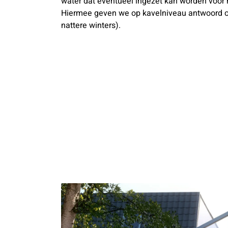
water dat eventueel ingezet kan worden voor 
Hiermee geven we op kavelniveau antwoord o
nattere winters).