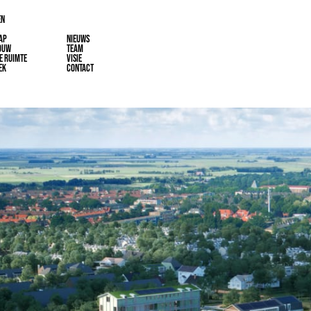
EN
AP
NIEUWS
OUW
TEAM
E RUIMTE
VISIE
EK
CONTACT