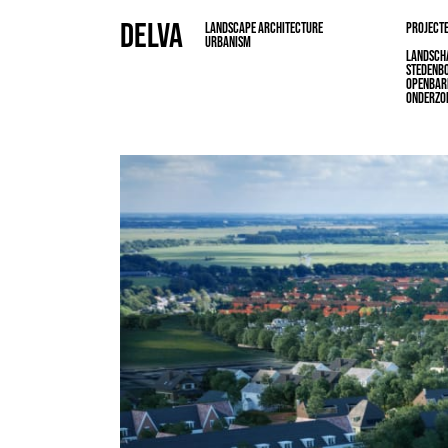
DELVA
LANDSCAPE ARCHITECTURE
PROJECT
URBANISM
LANDSCH
STEDENB
OPENBAR
ONDERZO