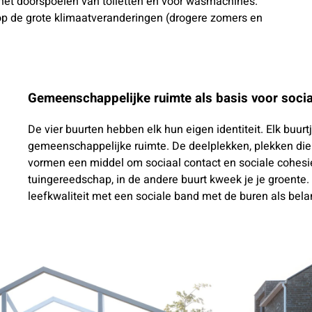
het doorspoelen van toiletten en voor wasmachines.
p de grote klimaatveranderingen (drogere zomers en
Gemeenschappelijke ruimte als basis voor socia
De vier buurten hebben elk hun eigen identiteit. Elk buurtj
gemeenschappelijke ruimte. De deelplekken, plekken die
vormen een middel om sociaal contact en sociale cohesie t
tuingereedschap, in de andere buurt kweek je je groent
leefkwaliteit met een sociale band met de buren als bela