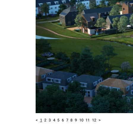
<
1
2
3
4
5
6
7
8
9
10
11
12
>