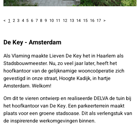
<
1
2
3
4
5
6
7
8
9
10
11
12
13
14
15
16
17
>
De Key - Amsterdam
Als Vlaming maakte Lieven De Key het in Haarlem als
Stadsbouwmeester. Nu, zo veel jaar later, heeft het
hoofkantoor van de gelijknamige wooncoöperatie zich
gevestigd in onze straat, Hoogte Kadijk, in hartje
Amsterdam. Welkom!
Om dit te vieren ontwierp en realiseerde DELVA de tuin bij
het hoofkantoor van De Key. Een parkeerterrein maakt
plaats voor een groene stadsoase. Dit als verlengstuk van
de inspirerende werkomgevingen binnen.