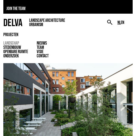
JOIN THE TEAM
DELVA
LANDSCAPE ARCHITECTURE
NL
EN
URBANISM
PROJECTEN
LANDSCHAP
NIEUWS
STEDENBOUW
TEAM
OPENBARE RUIMTE
VISIE
ONDERZOEK
CONTACT