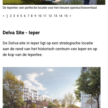
De Ieperlee: een perfectie locatie voor het nieuwe openluchtzwembad
<
1
2
3
4
5
6
7
8
9
10
11
12
13
14
15
>
Delva Site - Ieper
De Delva-site in Ieper ligt op een strategische locatie
aan de rand van het historisch centrum van Ieper en op
de kop van de Ieperlee.