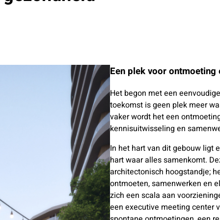
Een plek voor ontmoeting 
Het begon met een eenvoudige,
toekomst is geen plek meer wa
vaker wordt het een ontmoeting
kennisuitwisseling en samenwer
In het hart van dit gebouw ligt
hart waar alles samenkomt. De
architectonisch hoogstandje; h
ontmoeten, samenwerken en elk
zich een scala aan voorzieninge
een executive meeting center v
spontane ontmoetingen, een res