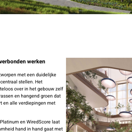
 verbonden werken
ntworpen met een duidelijke
entraal stellen. Het
teloos over in het gebouw zelf
rrassen en hangend groen dat
rt en alle verdiepingen met
Platinum en WiredScore laat
amheid hand in hand gaat met