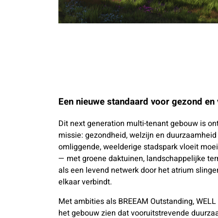
Een nieuwe standaard voor gezond en
Dit next generation multi-tenant gebouw is o
missie: gezondheid, welzijn en duurzaamheid c
omliggende, weelderige stadspark vloeit moei
— met groene daktuinen, landschappelijke te
als een levend netwerk door het atrium slinge
elkaar verbindt.
Met ambities als BREEAM Outstanding, WELL 
het gebouw zien dat vooruitstrevende duurza