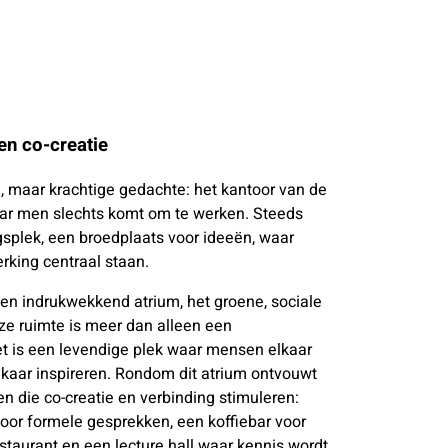
en co-creatie
 maar krachtige gedachte: het kantoor van de
ar men slechts komt om te werken. Steeds
splek, een broedplaats voor ideeën, waar
king centraal staan.
 een indrukwekkend atrium, het groene, sociale
ze ruimte is meer dan alleen een
et is een levendige plek waar mensen elkaar
aar inspireren. Rondom dit atrium ontvouwt
n die co-creatie en verbinding stimuleren:
oor formele gesprekken, een koffiebar voor
taurant en een lecture hall waar kennis wordt