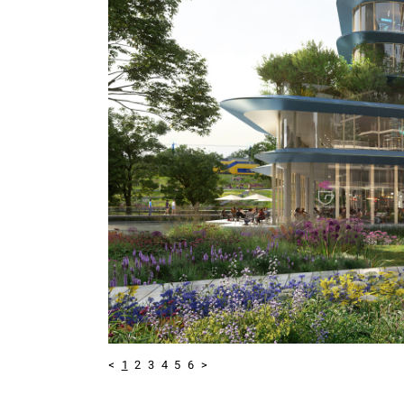
<
1
2
3
4
5
6
>