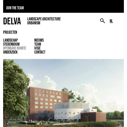
JOIN THE TEAM
DELVA
LANDSCAPE ARCHITECTURE
NL
URBANISM
PROJECTEN
LANDSCHAP
NIEUWS
STEDENBOUW
TEAM
OPENBARE RUIMTE
VISIE
ONDERZOEK
CONTACT