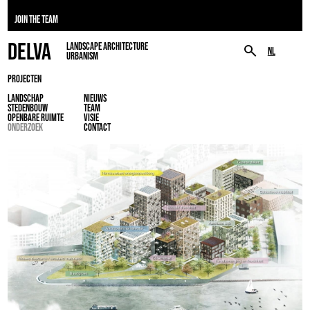
JOIN THE TEAM
DELVA
LANDSCAPE ARCHITECTURE
NL
URBANISM
PROJECTEN
LANDSCHAP
NIEUWS
STEDENBOUW
TEAM
OPENBARE RUIMTE
VISIE
ONDERZOEK
CONTACT