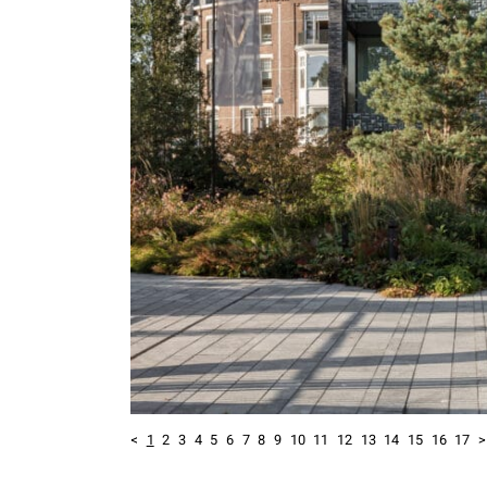
<
1
2
3
4
5
6
7
8
9
10
11
12
13
14
15
16
17
>