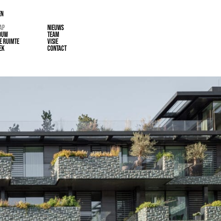
EN
AP
NIEUWS
OUW
TEAM
E RUIMTE
VISIE
EK
CONTACT