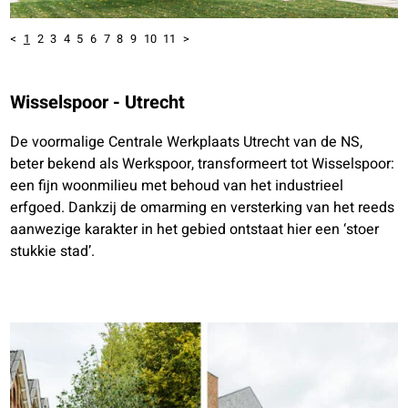
<
1
2
3
4
5
6
7
8
9
10
11
>
Wisselspoor - Utrecht
De voormalige Centrale Werkplaats Utrecht van de NS,
beter bekend als Werkspoor, transformeert tot Wisselspoor:
een fijn woonmilieu met behoud van het industrieel
erfgoed. Dankzij de omarming en versterking van het reeds
aanwezige karakter in het gebied ontstaat hier een ‘stoer
stukkie stad’.