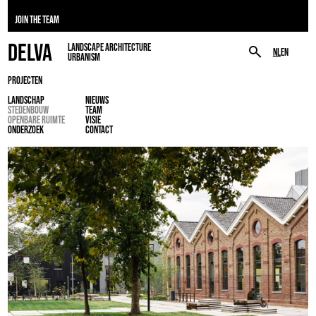
JOIN THE TEAM
DELVA
LANDSCAPE ARCHITECTURE
NL
EN
URBANISM
PROJECTEN
LANDSCHAP
NIEUWS
STEDENBOUW
TEAM
OPENBARE RUIMTE
VISIE
ONDERZOEK
CONTACT