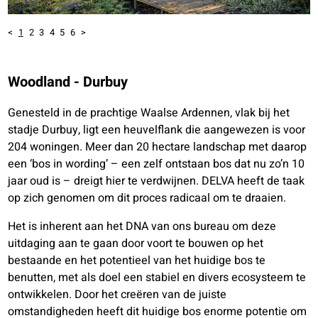
<
1
2
3
4
5
6
>
Woodland - Durbuy
Genesteld in de prachtige Waalse Ardennen, vlak bij het
stadje Durbuy, ligt een heuvelflank die aangewezen is voor
204 woningen. Meer dan 20 hectare landschap met daarop
een ‘bos in wording’ – een zelf ontstaan bos dat nu zo’n 10
jaar oud is – dreigt hier te verdwijnen. DELVA heeft de taak
op zich genomen om dit proces radicaal om te draaien.
Het is inherent aan het DNA van ons bureau om deze
uitdaging aan te gaan door voort te bouwen op het
bestaande en het potentieel van het huidige bos te
benutten, met als doel een stabiel en divers ecosysteem te
ontwikkelen. Door het creëren van de juiste
omstandigheden heeft dit huidige bos enorme potentie om