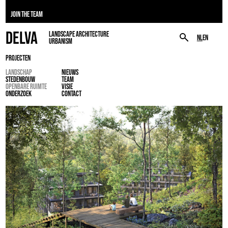
JOIN THE TEAM
DELVA
LANDSCAPE ARCHITECTURE
NL
EN
URBANISM
PROJECTEN
LANDSCHAP
NIEUWS
STEDENBOUW
TEAM
OPENBARE RUIMTE
VISIE
ONDERZOEK
CONTACT