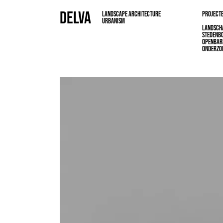
DELVA
LANDSCAPE ARCHITECTURE
PROJECT
URBANISM
LANDSCH
STEDENB
OPENBAR
ONDERZO