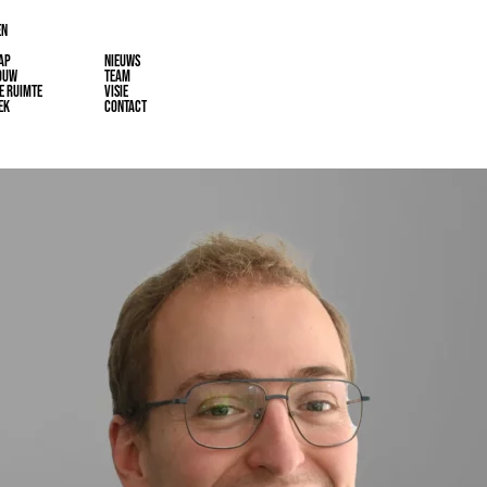
EN
AP
NIEUWS
OUW
TEAM
E RUIMTE
VISIE
EK
CONTACT