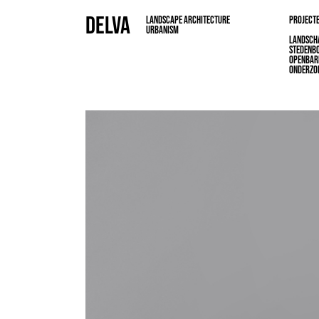
DELVA
LANDSCAPE ARCHITECTURE
PROJECT
URBANISM
LANDSCH
STEDENB
OPENBAR
ONDERZO