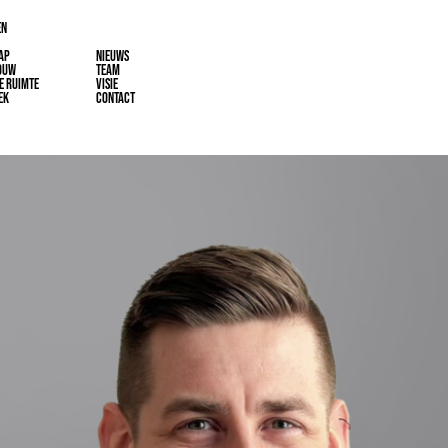
EN
AP
NIEUWS
OUW
TEAM
E RUIMTE
VISIE
EK
CONTACT