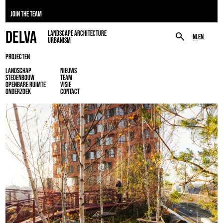
JOIN THE TEAM
DELVA
LANDSCAPE ARCHITECTURE
NL
EN
URBANISM
PROJECTEN
LANDSCHAP
NIEUWS
STEDENBOUW
TEAM
OPENBARE RUIMTE
VISIE
ONDERZOEK
CONTACT