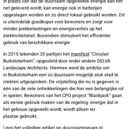
In plaats van dat de duurzaam opgewekte energie aan het
net geleverd wordt, kan energie ook in batterijen
opgeslagen worden en zo direct lokaal gebruikt worden. Dit
is uiteindelijk goedkoper voor bewoners en zorgt voor
minder piekbelastingen en energieverlies op het
elektriciteitsnet. Bovendien stimuleert het efficiënter
gebruik van beschikbare energie.
In 2015 tekenden 20 partijen het
manifest
“Circulair
Buiksloterham”, opgesteld door onder andere DELVA
Landscape Architects. Hiermee werd de ambitie om
in Buiksloterham een zo duurzaam mogelijk stuk stad te
creëren uitgesproken. De vrijstelling die nu is gegeven is
één van de vele ontwikkelingen die hier een belangrijke rol
in spelen. Bewoners van het CPO project “Blackjack” gaan
als eerste gebruik maken van de regeling: energie dat in
het gebouw opgewekt wordt, wordt alleen ter
plaatse gebruikt.
Lees het volledige artikel op
duurzaamnieuws.nl
.