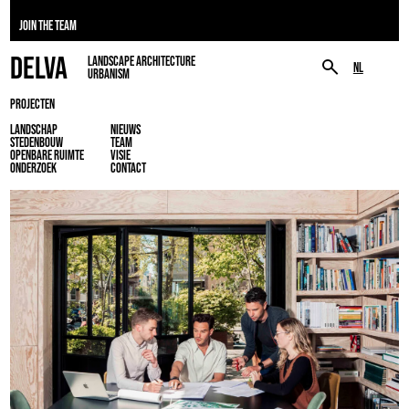
JOIN THE TEAM
DELVA
LANDSCAPE ARCHITECTURE
NL
URBANISM
PROJECTEN
LANDSCHAP
NIEUWS
STEDENBOUW
TEAM
OPENBARE RUIMTE
VISIE
ONDERZOEK
CONTACT