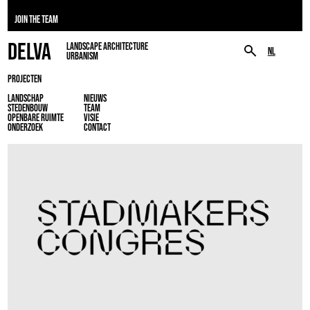
JOIN THE TEAM
DELVA
LANDSCAPE ARCHITECTURE
NL
URBANISM
PROJECTEN
LANDSCHAP
NIEUWS
STEDENBOUW
TEAM
OPENBARE RUIMTE
VISIE
ONDERZOEK
CONTACT