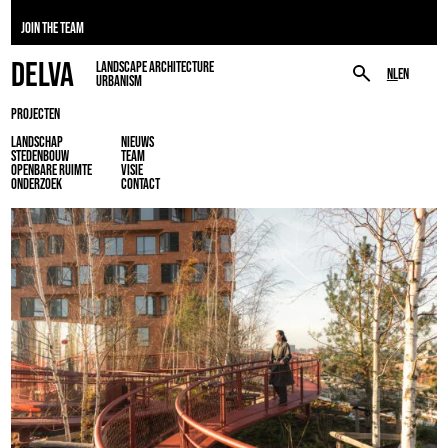
JOIN THE TEAM
DELVA
LANDSCAPE ARCHITECTURE
NL
EN
URBANISM
PROJECTEN
LANDSCHAP
NIEUWS
STEDENBOUW
TEAM
OPENBARE RUIMTE
VISIE
ONDERZOEK
CONTACT