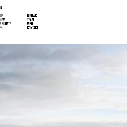
EN
AP
NIEUWS
OUW
TEAM
E RUIMTE
VISIE
EK
CONTACT