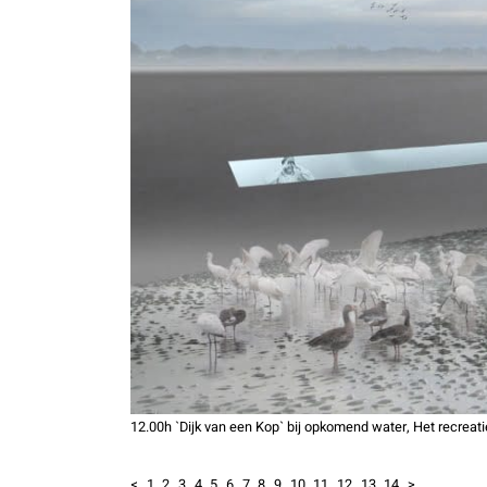
12.00h `Dijk van een Kop` bij opkomend water, Het recreat
<
1
2
3
4
5
6
7
8
9
10
11
12
13
14
>