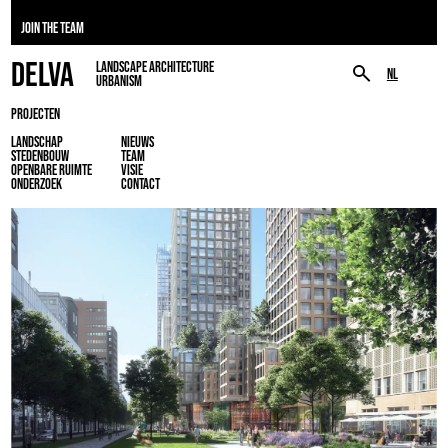
JOIN THE TEAM
DELVA
LANDSCAPE ARCHITECTURE
NL
URBANISM
PROJECTEN
LANDSCHAP
NIEUWS
STEDENBOUW
TEAM
OPENBARE RUIMTE
VISIE
ONDERZOEK
CONTACT